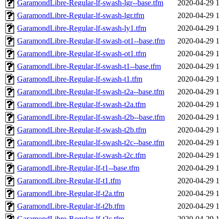
GaramondLibre-Regular-lf-swash-lgr--base.tfm
2020-04-29 
GaramondLibre-Regular-lf-swash-lgr.tfm
2020-04-29 
GaramondLibre-Regular-lf-swash-ly1.tfm
2020-04-29 
GaramondLibre-Regular-lf-swash-ot1--base.tfm
2020-04-29 
GaramondLibre-Regular-lf-swash-ot1.tfm
2020-04-29 
GaramondLibre-Regular-lf-swash-t1--base.tfm
2020-04-29 
GaramondLibre-Regular-lf-swash-t1.tfm
2020-04-29 
GaramondLibre-Regular-lf-swash-t2a--base.tfm
2020-04-29 
GaramondLibre-Regular-lf-swash-t2a.tfm
2020-04-29 
GaramondLibre-Regular-lf-swash-t2b--base.tfm
2020-04-29 
GaramondLibre-Regular-lf-swash-t2b.tfm
2020-04-29 
GaramondLibre-Regular-lf-swash-t2c--base.tfm
2020-04-29 
GaramondLibre-Regular-lf-swash-t2c.tfm
2020-04-29 
GaramondLibre-Regular-lf-t1--base.tfm
2020-04-29 
GaramondLibre-Regular-lf-t1.tfm
2020-04-29 
GaramondLibre-Regular-lf-t2a.tfm
2020-04-29 
GaramondLibre-Regular-lf-t2b.tfm
2020-04-29 
GaramondLibre-Regular-lf-t2c.tfm
2020-04-29 