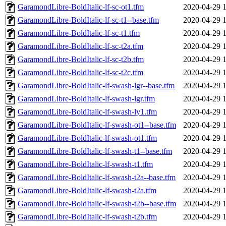
GaramondLibre-BoldItalic-lf-sc-ot1.tfm
2020-04-29 
GaramondLibre-BoldItalic-lf-sc-t1--base.tfm
2020-04-29 
GaramondLibre-BoldItalic-lf-sc-t1.tfm
2020-04-29 
GaramondLibre-BoldItalic-lf-sc-t2a.tfm
2020-04-29 
GaramondLibre-BoldItalic-lf-sc-t2b.tfm
2020-04-29 
GaramondLibre-BoldItalic-lf-sc-t2c.tfm
2020-04-29 
GaramondLibre-BoldItalic-lf-swash-lgr--base.tfm
2020-04-29 
GaramondLibre-BoldItalic-lf-swash-lgr.tfm
2020-04-29 
GaramondLibre-BoldItalic-lf-swash-ly1.tfm
2020-04-29 
GaramondLibre-BoldItalic-lf-swash-ot1--base.tfm
2020-04-29 
GaramondLibre-BoldItalic-lf-swash-ot1.tfm
2020-04-29 
GaramondLibre-BoldItalic-lf-swash-t1--base.tfm
2020-04-29 
GaramondLibre-BoldItalic-lf-swash-t1.tfm
2020-04-29 
GaramondLibre-BoldItalic-lf-swash-t2a--base.tfm
2020-04-29 
GaramondLibre-BoldItalic-lf-swash-t2a.tfm
2020-04-29 
GaramondLibre-BoldItalic-lf-swash-t2b--base.tfm
2020-04-29 
GaramondLibre-BoldItalic-lf-swash-t2b.tfm
2020-04-29 