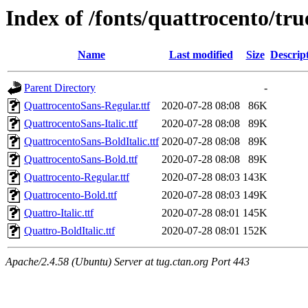
Index of /fonts/quattrocento/tru
Name
Last modified
Size
Descrip
Parent Directory
-
QuattrocentoSans-Regular.ttf
2020-07-28 08:08
86K
QuattrocentoSans-Italic.ttf
2020-07-28 08:08
89K
QuattrocentoSans-BoldItalic.ttf
2020-07-28 08:08
89K
QuattrocentoSans-Bold.ttf
2020-07-28 08:08
89K
Quattrocento-Regular.ttf
2020-07-28 08:03
143K
Quattrocento-Bold.ttf
2020-07-28 08:03
149K
Quattro-Italic.ttf
2020-07-28 08:01
145K
Quattro-BoldItalic.ttf
2020-07-28 08:01
152K
Apache/2.4.58 (Ubuntu) Server at tug.ctan.org Port 443