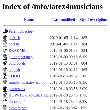
Index of /info/latex4musicians
Name
Last modified
Size
Description
Parent Directory
-
pdfx.sh
2019-01-05 11:14
183
pdfl.sh
2019-01-05 11:14
184
README
2019-01-06 01:23
324
guidopiper.jpeg
2019-01-09 00:16
6.1K
pdfcrop.sh
2019-01-15 02:01
804
crop.sh
2019-01-15 02:16
165
TODO
2019-01-15 04:57
285
sample-musixtex-tab.pdf
2019-01-15 05:10
9.1K
params.tex
2019-01-18 03:56
3.0K
HOW-TO-TYPESET.md
2019-01-18 23:40
1.7K
abctab.pdf
2019-01-18 23:46
8.3K
bravura.pdf
2019-01-18 23:47
15K